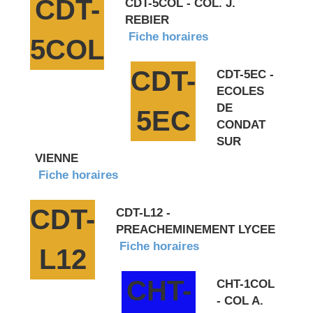
CDT-
CDT-5COL - COL. J.
REBIER
Fiche horaires
5COL
CDT-
CDT-5EC -
ECOLES
DE
5EC
CONDAT
SUR
VIENNE
Fiche horaires
CDT-
CDT-L12 -
PREACHEMINEMENT LYCEE
Fiche horaires
L12
CHT-
CHT-1COL
- COL A.