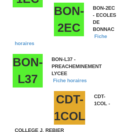
BON-
BON-2EC
- ECOLES
DE
2EC
BONNAC
Fiche
horaires
BON-
BON-L37 -
PREACHEMINEMENT
LYCEE
L37
Fiche horaires
CDT-
CDT-
1COL -
1COL
COLLEGE J. REBIER