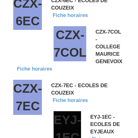
CZX-
CZX-6EC - ECOLES DE
COUZEIX
Fiche horaires
6EC
CZX-
CZX-7COL
-
COLLEGE
7COL
MAURICE
GENEVOIX
Fiche horaires
CZX-
CZX-7EC - ECOLES DE
COUZEIX
Fiche horaires
7EC
EYJ-
EYJ-1EC -
ECOLES DE
EYJEAUX
1EC